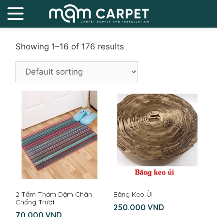
Showing 1–16 of 176 results
2 Tấm Thảm Dậm Chân
Băng Keo Ủi
Chống Trượt
250.000
VND
70.000
VND