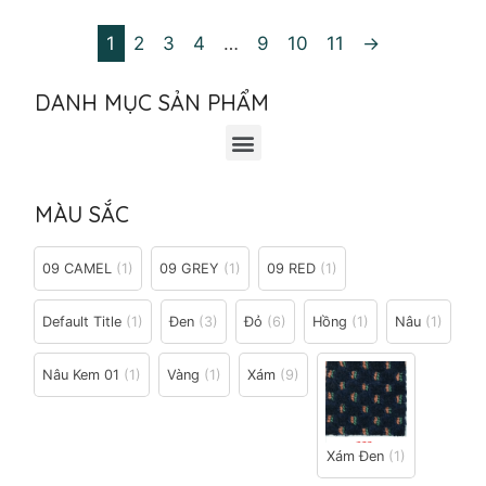
1
2
3
4
…
9
10
11
→
DANH MỤC SẢN PHẨM
MÀU SẮC
09 CAMEL
(1)
09 GREY
(1)
09 RED
(1)
Default Title
(1)
Đen
(3)
Đỏ
(6)
Hồng
(1)
Nâu
(1)
Nâu Kem 01
(1)
Vàng
(1)
Xám
(9)
Xám Đen
(1)