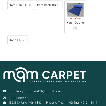
Xám Đen 04
(1)
Xám Xanh 06
(1)
Xanh Dương
(7)
Xanh Lá
(7)
thamlenquangminh194@gmail.com
0908000999
192,194A Ung Văn Khiêm, Phường Thạnh Mỹ Tây, Hồ Chí Minh