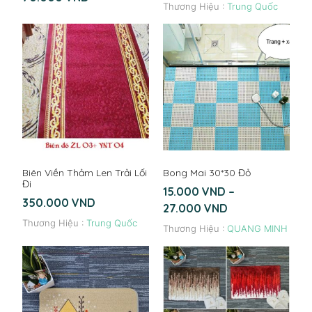
Thương Hiệu :
Trung Quốc
Biên Viền Thảm Len Trải Lối
Bong Mai 30*30 Đỏ
Đi
15.000
VND
–
350.000
VND
27.000
VND
Thương Hiệu :
Trung Quốc
Thương Hiệu :
QUANG MINH