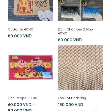
Cotton In 40*60
Dậm Chân Len 2 Mau
40*60
80.000
VND
80.000
VND
Heo Peppa 50-80
Lớp Lót Underlay
60.000
VND
–
150.000
VND
80.000
VND