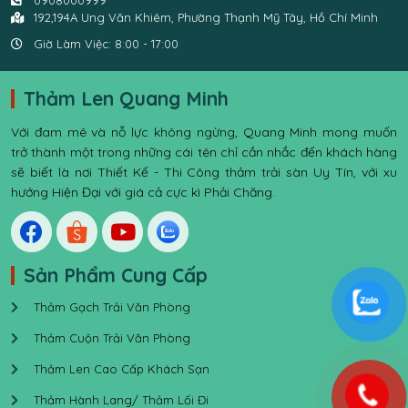
192,194A Ung Văn Khiêm, Phường Thạnh Mỹ Tây, Hồ Chí Minh
Giờ Làm Việc: 8:00 - 17:00
Thảm Len Quang Minh
Với đam mê và nỗ lực không ngừng, Quang Minh mong muốn
trở thành một trong những cái tên chỉ cần nhắc đến khách hàng
sẽ biết là nơi Thiết Kế - Thi Công thảm trải sàn Uy Tín, với xu
hướng Hiện Đại với giá cả cực kì Phải Chăng.
Sản Phẩm Cung Cấp
Thảm Gạch Trải Văn Phòng
Thảm Cuộn Trải Văn Phòng
Thảm Len Cao Cấp Khách Sạn
Thảm Hành Lang/ Thảm Lối Đi