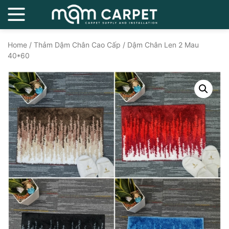
Home
/
Thảm Dậm Chân Cao Cấp
/ Dậm Chân Len 2 Mau
40*60