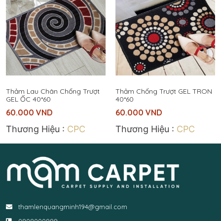
Thảm Lau Chân Chống Trượt
Thảm Chống Trượt GEL TRON
GEL ỐC 40*60
40*60
60.000
VND
60.000
VND
Thương Hiệu :
CPC
Thương Hiệu :
CPC
thamlenquangminh194@gmail.com
0908000999