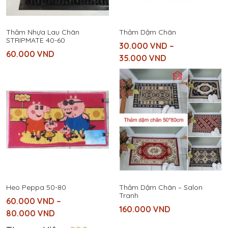
Thảm Nhựa Lau Chân
Thảm Dậm Chân
STRIPMATE 40-60
30.000
VND
–
60.000
VND
35.000
VND
Heo Peppa 50-80
Thảm Dậm Chân – Salon
Tranh
60.000
VND
–
160.000
VND
80.000
VND