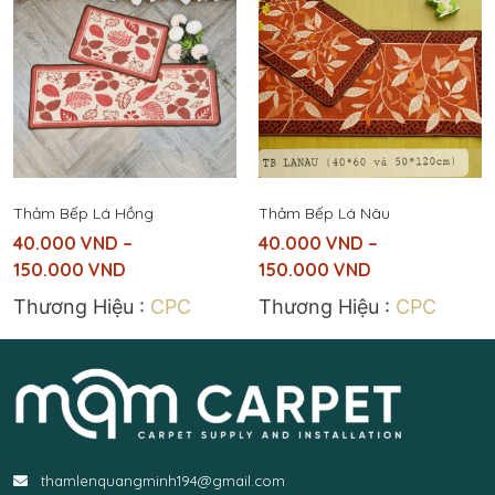
Thảm Bếp Lá Hồng
Thảm Bếp Lá Nâu
40.000
VND
–
40.000
VND
–
150.000
VND
150.000
VND
Thương Hiệu :
CPC
Thương Hiệu :
CPC
thamlenquangminh194@gmail.com