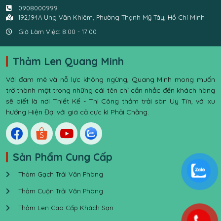
0908000999
192,194A Ung Văn Khiêm, Phường Thạnh Mỹ Tây, Hồ Chí Minh
Giờ Làm Việc: 8:00 - 17:00
Thảm Len Quang Minh
Với đam mê và nỗ lực không ngừng, Quang Minh mong muốn
trở thành một trong những cái tên chỉ cần nhắc đến khách hàng
sẽ biết là nơi Thiết Kế - Thi Công thảm trải sàn Uy Tín, với xu
hướng Hiện Đại với giá cả cực kì Phải Chăng.
Sản Phẩm Cung Cấp
Thảm Gạch Trải Văn Phòng
Thảm Cuộn Trải Văn Phòng
Thảm Len Cao Cấp Khách Sạn