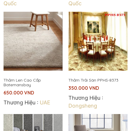
Quốc
Quốc
Thảm Len Cao Cấp
Thảm Trải Sàn PPHS-8373
Batemansbay
350.000
VND
650.000
VND
Thương Hiệu :
Thương Hiệu :
UAE
Dongsheng