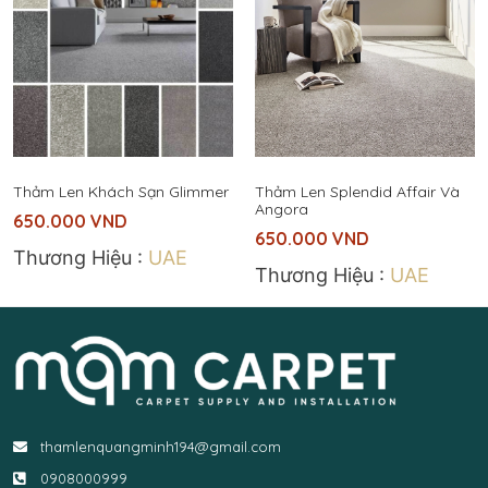
Thảm Len Khách Sạn Glimmer
Thảm Len Splendid Affair Và
Angora
650.000
VND
650.000
VND
Thương Hiệu :
UAE
Thương Hiệu :
UAE
thamlenquangminh194@gmail.com
0908000999