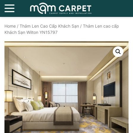
Home
/
Thảm Len Cao Cấp Khách Sạn
/ Thảm Len cao cấp
Khách Sạn Wilton YN15797