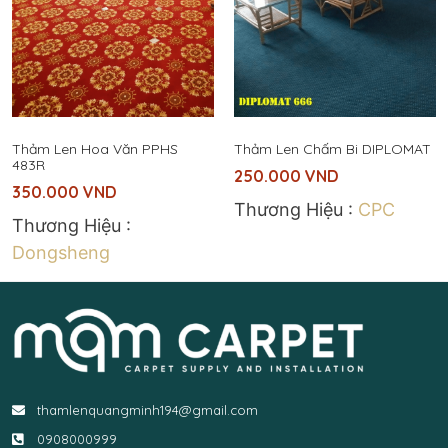
Thảm Len Hoa Văn PPHS
Thảm Len Chấm Bi DIPLOMAT
483R
250.000
VND
350.000
VND
Thương Hiệu :
CPC
Thương Hiệu :
Dongsheng
thamlenquangminh194@gmail.com
0908000999