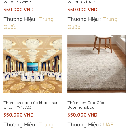
Wilton YN2459
Wilton YN10744
350.000
VND
350.000
VND
Thương Hiệu :
Trung
Thương Hiệu :
Trung
Quốc
Quốc
Thảm len cao cấp khách sạn
Thảm Len Cao Cấp
wilton YN15733
Batemansbay
350.000
VND
650.000
VND
Thương Hiệu :
Trung
Thương Hiệu :
UAE