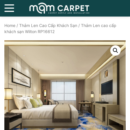
Home
/
Thảm Len Cao Cấp Khách Sạn
/ Thảm Len cao cấp
khách sạn Wilton RP16612