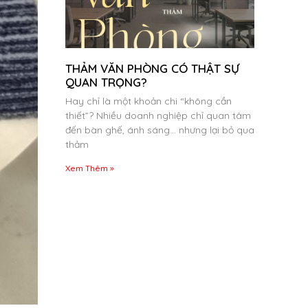
THẢM VĂN PHÒNG CÓ THẬT SỰ
QUAN TRỌNG?
Hay chỉ là một khoản chi “không cần
thiết”? Nhiều doanh nghiệp chỉ quan tâm
đến bàn ghế, ánh sáng… nhưng lại bỏ qua
thảm
Xem Thêm »