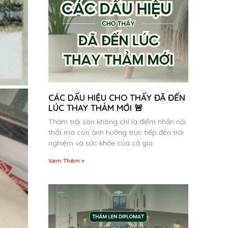
CÁC DẤU HIỆU CHO THẤY ĐÃ ĐẾN
LÚC THAY THẢM MỚI 🚨
Thảm trải sàn không chỉ là điểm nhấn nội
thất mà còn ảnh hưởng trực tiếp đến trải
nghiệm và sức khỏe của cả gia
Xem Thêm »