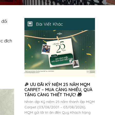
 đối
Bài Viết Khác
c đích
🎉 ƯU ĐÃI KỶ NIỆM 25 NĂM MQM
CARPET – MUA CÀNG NHIỀU, QUÀ
TẶNG CÀNG THIẾT THỰC! 🎁
Nhân dịp Kỷ niệm 25 năm thành lập MQM
Carpet (03/08/2001 – 03/08/2026),
MQM gửi lời tri ân đến Quý Khách hàng