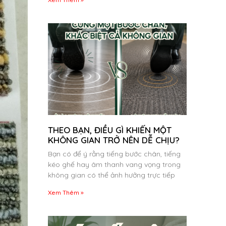
THEO BẠN, ĐIỀU GÌ KHIẾN MỘT
KHÔNG GIAN TRỞ NÊN DỄ CHỊU?
Bạn có để ý rằng tiếng bước chân, tiếng
kéo ghế hay âm thanh vang vọng trong
không gian có thể ảnh hưởng trực tiếp
Xem Thêm »