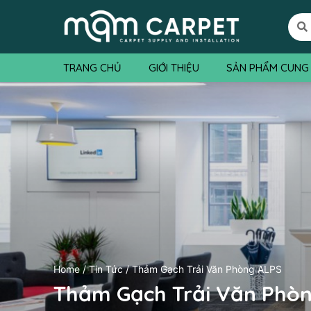
TRANG CHỦ
GIỚI THIỆU
SẢN PHẨM CUNG
Home
/
Tin Tức
/ Thảm Gạch Trải Văn Phòng ALPS
Thảm Gạch Trải Văn Phò