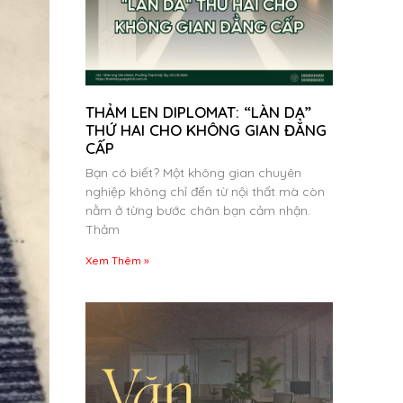
THẢM LEN DIPLOMAT: “LÀN DA”
THỨ HAI CHO KHÔNG GIAN ĐẲNG
CẤP
Bạn có biết? Một không gian chuyên
nghiệp không chỉ đến từ nội thất mà còn
nằm ở từng bước chân bạn cảm nhận.
Thảm
Xem Thêm »