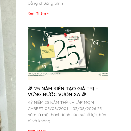
bằng chương trình
Xem Thêm »
🎉 25 NĂM KIẾN TẠO GIÁ TRỊ –
VỮNG BƯỚC VƯƠN XA 🎉
KỶ NIỆM 25 NĂM THÀNH LẬP MQM
CARPET 03/08/2001 – 03/08/2026 25
năm là một hành trình của sự nỗ lực, bền
bỉ và không
Xem Thêm »