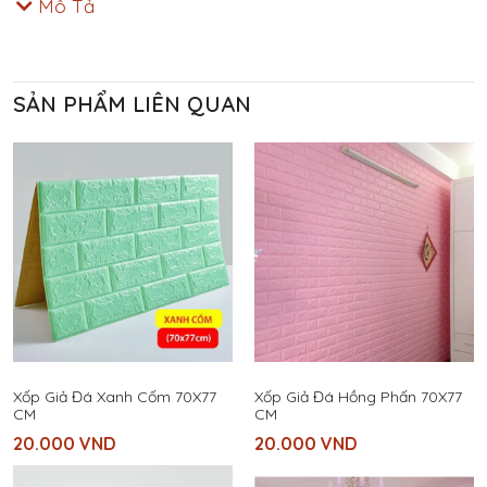
Mô Tả
SẢN PHẨM LIÊN QUAN
Xốp Giả Đá Xanh Cốm 70X77
Xốp Giả Đá Hồng Phấn 70X77
CM
CM
20.000
VND
20.000
VND