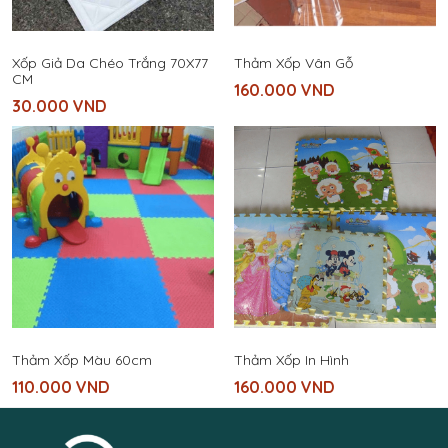
Xốp Giả Da Chéo Trắng 70X77
Thảm Xốp Vân Gỗ
CM
160.000
VND
30.000
VND
Thảm Xốp Màu 60cm
Thảm Xốp In Hình
110.000
VND
160.000
VND