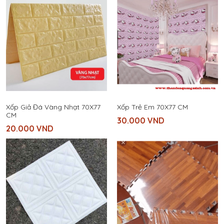
Xốp Giả Đá Vàng Nhạt 70X77
Xốp Trẻ Em 70X77 CM
CM
30.000
VND
20.000
VND