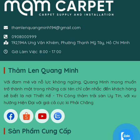
thamlenquangminh194@gmail.com
0908000999
192,194A Ung Văn Khiêm, Phường Thạnh Mỹ Tây, Hồ Chí Minh
Giờ Làm Việc: 8:00 - 17:00
Thảm Len Quang Minh
Với đam mê và nỗ lực không ngừng, Quang Minh mong muốn
trở thành một trong những cái tên chỉ cần nhắc đến khách hàng
sẽ biết là nơi Thiết Kế - Thi Công thảm trải sàn Uy Tín, với xu
hướng Hiện Đại với giá cả cực kì Phải Chăng.
Sản Phẩm Cung Cấp