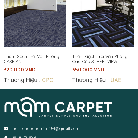
Thảm Gạch Trải Văn Phòng
Thảm Gạch Trải Văn Phòng
CASPIAN
Cao Cấp STREETVIEW
320.000
VND
350.000
VND
Thương Hiệu :
CPC
Thương Hiệu :
UAE
thamlenquangminh194@gmail.com
0908000999