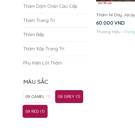
Thảm Dậm Chân Cao Cấp
Thảm Nỉ Dày Jacq
Thảm Trang Trí
60.000
VND
Thương Hiệu :
Trung
Thảm Bếp
Thảm Xốp Trang Trí
Phụ Kiện Lót Thảm
MÀU SẮC
09 CAMEL
(1)
09 GREY
(1)
09 RED
(1)