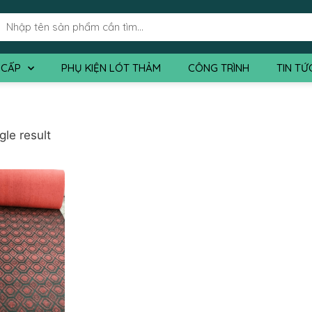
 CẤP
PHỤ KIỆN LÓT THẢM
CÔNG TRÌNH
TIN TỨ
gle result