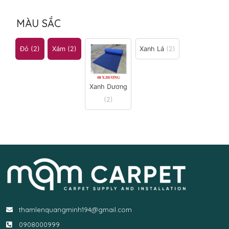
MÀU SẮC
Đỏ
(2)
Xám
(2)
Xanh Lá
(2)
Xanh Dương
(2)
thamlenquangminh194@gmail.com
0908000999