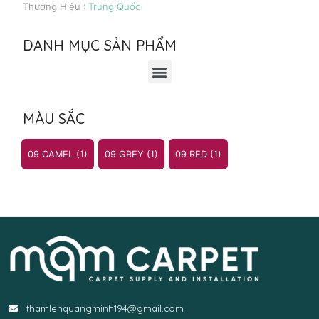
Thương Hiệu :
Trung Quốc
DANH MỤC SẢN PHẨM
MÀU SẮC
09 CAMEL
(1)
09 GREY
(1)
09 RED
(1)
thamlenquangminh194@gmail.com